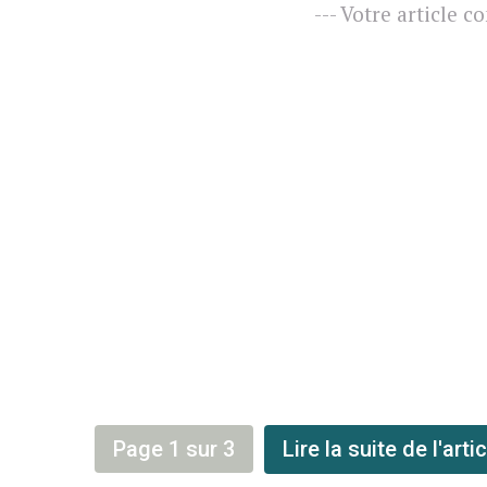
--- Votre article c
Page 1 sur 3
Lire la suite de l'art