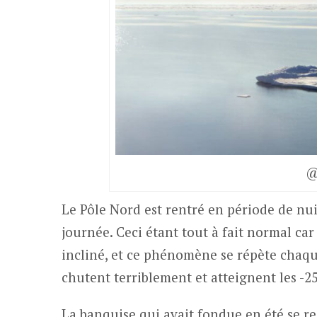
@
Le Pôle Nord est rentré en période de nuit 
journée. Ceci étant tout à fait normal car i
incliné, et ce phénomène se répète chaq
chutent terriblement et atteignent les -25
La banquise qui avait fondue en été se rec