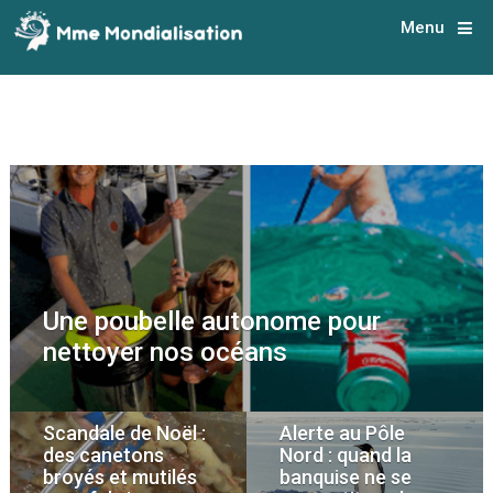
Menu
Une poubelle autonome pour
nettoyer nos océans
Scandale de Noël :
Alerte au Pôle
des canetons
Nord : quand la
broyés et mutilés
banquise ne se