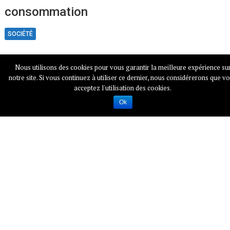
consommation
SOCIÉTÉ
Nous utilisons des cookies pour vous garantir la meilleure expérience su
notre site. Si vous continuez à utiliser ce dernier, nous considérerons que v
acceptez l'utilisation des cookies.
Ok
En Belgique, une
Après la COP21,
agricultrice vend
des images de
des graines de
violences
manière illégale
policières font le
tour du web
ENVIRONNEMENT
SOCIÉTÉ